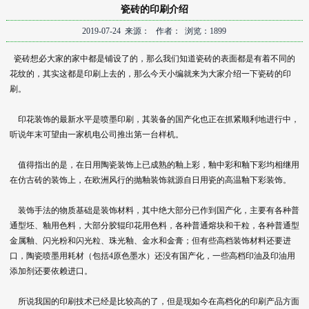
瓷砖的印刷介绍
2019-07-24 来源： 作者： 浏览：1899
瓷砖想必大家的家中都是铺设了的，那么我们知道瓷砖的表面都是有着不同的
花纹的，其实这都是印刷上去的，那么今天小编就来为大家介绍一下瓷砖的印
刷。
印花装饰的最新水平是喷墨印刷，其装备的国产化也正在抓紧顺利地进行中，
听说年末可望由一家机电公司推出第一台样机。
值得指出的是，在日用陶瓷装饰上已成熟的釉上彩，釉中彩和釉下彩均相继用
在仿古砖的装饰上，在欧洲风行的抛釉装饰就源自日用瓷的高温釉下彩装饰。
装饰手法的物质基础是装饰材料，其中绝大部分已作到国产化，主要有各种普
通型坯、釉用色料，大部分胶辊印花用色料，各种普通熔块和干粒，各种普通型
金属釉、闪光粉和闪光粒、珠光釉、金水和金膏；但有些高档装饰材料还要进
口，陶瓷喷墨用耗材（包括4原色墨水）还没有国产化，一些高档印油及印油用
添加剂还要依赖进口。
所说我国的印刷技术已经是比较高的了，但是现如今在高档化的印刷产品方面