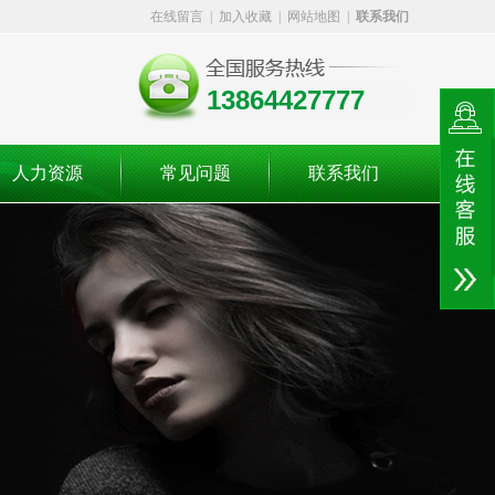
在线留言
|
加入收藏
|
网站地图
|
联系我们
13864427777
人力资源
常见问题
联系我们