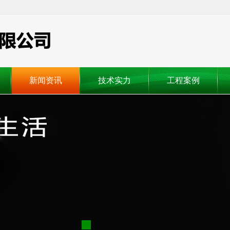
新闻资讯
技术实力
工程案例