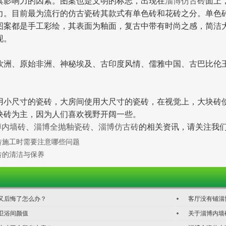
具影响力的因素。图案也是文明的标志，出现在
淄博仿古砖
面上
力。目前最为流行的仿古瓷砖其款式有单色砖和花砖之分。单色
图案都是手工彩绘，其表面为釉面，复古中带有时尚之感，简洁
现。
欧洲、原始非洲、神秘埃及、古印度风情、儒雅中国、古巴比伦
。
用小尺寸的瓷砖，大房间使用大尺寸的瓷砖，在视觉上，大块砖
块砖为主，因为人们喜欢视野开阔一些。
博内墙砖
、
淄博全抛釉瓷砖
、
淄博仿古砖
的相关资讯，请关注我们的网站更新
砖施工时需要注意哪些问题
砖的清洁与保养
又后悔了怎么办？
客厅没有铺淄
卫浴间颜值
关于淄博内墙