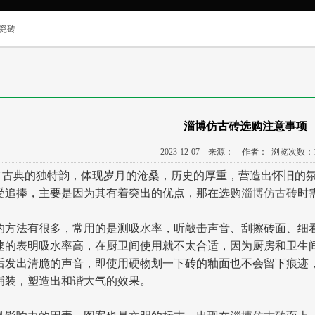
瓷砖
淄博仿古砖选购注意事项
2023-12-07 来源： 作者： 浏览次数：1
典的独特韵，体现岁月的沧桑，历史的厚重，营造出怀旧的氛
受追捧，主要是因为其有着突出的优点，那在选购
淄博仿古砖
时
的方法有很多，常用的是测吸水率，听敲击声音、刮擦砖面、细
速的表明吸水率高，在厨卫间使用就不太合适，因为厨房和卫生
后发出清脆的声音，即使用硬物划一下砖的釉面也不会留下痕迹
铺装，塑造出和谐大气的效果。