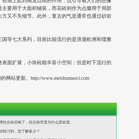
，在墙上起到画龙点睛的作用，也引导着人们的想像
砖主要用于大面积铺装，而花砖则作为点缀用于局部
大方又不失细节。此外，复古的气息通常也通过砂岩
王国等七大系列，目前比较流行的是浪漫欧洲和儒雅
使表面扩展，小块砖能丰富小空间；但是时下流行的
。http://www.meishuntaoci.com
博仿古砖后悔了，仿古砖究竟为什么受欢迎..
砖防污剂，您了解多少？