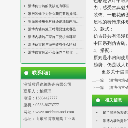
色彩是设计中最
淄博仿古砖的优缺点有哪些
力，感受古典魅
家居装修中为什么我们要选择淄...
装饰。一般花砖
墙面装修用瓷片好还是淄博内墙...
质地的砖饰来体
3、款式：
淄博内墙砖施工时需要注意哪些...
仿古砖共有浪漫
淄博内墙砖厂家施工要求有哪些...
中国系列仿古砖
淄博仿古砖与抛光砖有什么区别
4、搭配：
淄博仿古砖还不会保养？那你一...
原则是小房间使
趋势，仍是以大
更多关于
淄
联系我们
上一篇：
淄博内墙
淄博顺通建筑陶瓷有限公司
下一篇：
淄博仿古
联系人：柏经理
电话：13864427777
相关信息
座机：0533-8673777
网址：www.meishuntaoci.com
铺了淄博仿古砖
地址：山东淄博市建陶工业园
淄博内墙砖提升