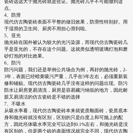
瓷砖远远大于抛光砖就是佐证。抛光砖几乎不可能做到这
点。
4、防滑
现代仿古陶瓷砖表面不平整的做旧效果，防滑性特别好。用
于湿滑的卫生间、厨房不用担心滑到啦。
5、亚光
抛光砖在国外被认为较大的光污染源，而现代仿古陶瓷砖几
乎是亚光的，不存在这个问题。这就类似透明玻璃灯泡和磨
砂灯泡的对比效果。
6、防污
防污问题，我们还是举例公共场合为例，再好的抛光砖，2-
3年，表面已经蜡黄吸污严重，几乎在5年左右，必须重新装
修和铺贴。现代仿古陶瓷砖几乎没有这样的问题出现。防污
防水让厨房更易清洗，厨房是容易藏污纳垢的地方，因此耐
脏又易清洁的仿古瓷砖是不错的选择
7、不吸水
从吸水率看，现代仿古陶瓷砖本来就瓷质釉面砖，瓷质底本
身和抛光砖就没有区别，区别的只是白度上和可抛上的配
方，因此坯体吸水率完全可以达到0.1%左右，和抛光砖是没
有区别的，但是两个砖的表面情况就完全不同，现代仿古陶