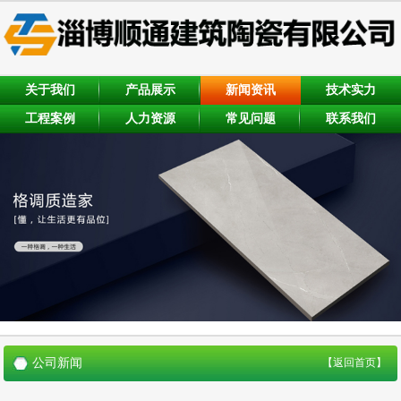
关于我们
产品展示
新闻资讯
技术实力
工程案例
人力资源
常见问题
联系我们
公司新闻
【返回首页】