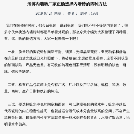
淄博内墙砖厂家正确选择内墙砖的四种方法
2019-07-24 来源： 作者： 浏览：1988
我们在装修的时候，都会贴瓷砖，说到瓷砖，我们就不得不提到内墙砖了，很
多小伙伴挑选内墙砖时都是单单看外观的，那么今天小编为大家整理了四种看、
查、试、听的挑选方法，大家一起来看一下吧！
一看、质量好的陶瓷砖釉面应平滑、细腻，光泽晶莹亮丽，亚光釉柔和舒适。
在充足的自然光线或日光灯照射下，将砖放在1米远处垂直观察，应看不到明显
的釉面缺陷，产品无色差。有花纹的砖花色图案应清细，没有明显的缺色、断
线、错位等缺陷。
二查、检查产品包装箱上是否有厂名、厂址以及产品名称、规格、等级、数
量、商标、生产日期和执行的标准。
三试、要选择吸水率低的陶瓷釉面砖，可以测测瓷砖的吸水率，吸水率越低，
代表瓷砖的内在稳定性越高，也就越适合湿气或水分含量较高的空间，不会产生
黑斑等问题。最简单的检测方法就是用一杯水倒在瓷砖背面，水渍扩散迅速，说
明吸水率偏高。