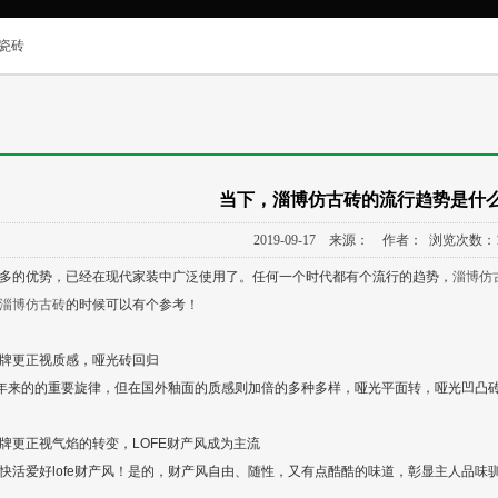
瓷砖
当下，淄博仿古砖的流行趋势是什
2019-09-17 来源： 作者： 浏览次数：1
多的优势，已经在现代家装中广泛使用了。任何一个时代都有个流行的趋势，
淄博仿
淄博仿古砖
的时候可以有个参考！
牌更正视质感，哑光砖回归
多年来的的重要旋律，但在国外釉面的质感则加倍的多种多样，哑光平面转，哑光凹凸
牌更正视气焰的转变，LOFE财产风成为主流
快活爱好lofe财产风！是的，财产风自由、随性，又有点酷酷的味道，彰显主人品味