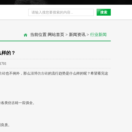
当前位置:
网站首页
>
新闻资讯
>
行业新闻
么样的？
701
古砖
也不例外，那么
淄博仿古砖
的流行趋势是什么样的呢？希望看完这
砖各类仿古砖一应俱全。
驯良质。