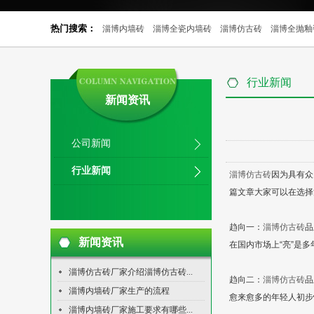
热门搜索：
淄博内墙砖
淄博全瓷内墙砖
淄博仿古砖
淄博全抛釉
行业新闻
新闻资讯
公司新闻
行业新闻
淄博仿古砖
因为具有众
篇文章大家可以在选择
趋向一：
淄博仿古砖
品
新闻资讯
在国内市场上“亮”是
淄博仿古砖厂家介绍淄博仿古砖...
趋向二：
淄博仿古砖
品
淄博内墙砖厂家生产的流程
愈来愈多的年轻人初步
淄博内墙砖厂家施工要求有哪些...