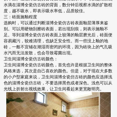
水滴在淄博全瓷仿古砖的背面，数分钟后视察水滴的扩散程
度，越不吸水，即表示吸水率低，品质较佳。
三：砖面施釉程度
选购时，可以通过判断淄博全瓷仿古砖表面釉层薄厚来鉴
别。可以用硬物刮擦砖表面，若出现刮痕，则表示施釉不
足。等到淄博全瓷仿古砖表面上较薄的釉层磨光后，砖面便
容易藏污，较难清理，也缺乏安全性。而一些没上釉的地
砖，一般不宜铺在潮湿而密闭的环境，因为砖块上的气孔吸
水汽而无法发散，也会导致霉菌出现。
卫生间淄博全瓷仿古砖颜色：
卫生间淄博全瓷仿古砖颜色，首先也许是根据卫生间的整体
风格来选，其次是自己喜欢的颜色。但是，对于现在大多数
的小户型家庭来说，卫生间淄博全瓷仿古砖的颜色应选择浅
色的淄博全瓷仿古砖，不要选择黑色或者深色。浅色可以从
光线上折射出视线效果，让卫生间看起来更宽敞明亮。