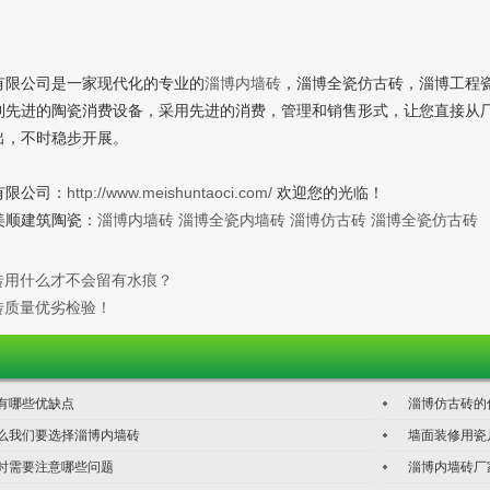
有限公司是一家现代化的专业的
淄博内墙砖
，淄博全瓷仿古砖，淄博工程
利先进的陶瓷消费设备，采用先进的消费，管理和销售形式，让您直接从
出，不时稳步开展。
有限公司：
http://www.meishuntaoci.com/
欢迎您的光临！
美顺建筑陶瓷：
淄博内墙砖
淄博全瓷内墙砖
淄博仿古砖
淄博全瓷仿古砖
砖用什么才不会留有水痕？
砖质量优劣检验！
有哪些优缺点
淄博仿古砖的
么我们要选择淄博内墙砖
墙面装修用瓷
时需要注意哪些问题
淄博内墙砖厂