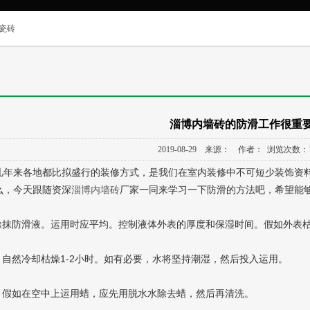
瓷砖
淄博内墙砖的防滑工作很重
2019-08-29 来源： 作者： 浏览次数：1
几年来各地都比拟盛行的装修方式，是我们在室内装修中不可短少装饰资
么，今天跟随资深
淄博内墙砖
厂家一同来学习一下防滑的方法吧，希望能
涂抹防滑液。运用时应平均。控制液体外表的厚度和保湿时间。假如外表
，自然冷却枯燥1-2小时。如有必要，水将坚持潮湿，然后投入运用。
中。假如在空中上运用蜡，应先用脱水水除去蜡，然后再清洗。