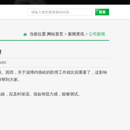
当前位置:
网站首页
>
新闻资讯
>
公司新闻
要
691
料。因而，关于淄博内墙砖的防滑工作就比拟重要了，这影响
够帮到大家。
枯燥，应及时保湿。假如有阻力感，能够测试。