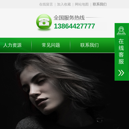
在线留言
|
加入收藏
|
网站地图
|
联系我们
13864427777
人力资源
常见问题
联系我们