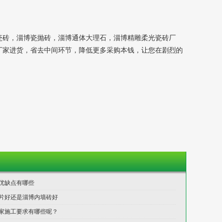
瓷砖，淄博瓷抛砖，淄博通体大理石，淄博精雕柔光瓷砖厂
厂家进货，省去中间环节，降低更多采购本钱，让您在剧烈的
优缺点有哪些
片好还是淄博内墙砖好
家施工要求有哪些呢？