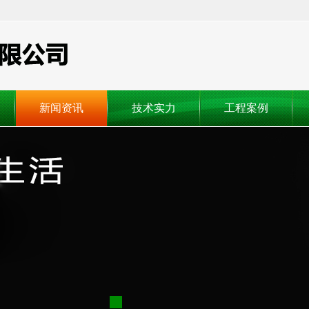
新闻资讯
技术实力
工程案例